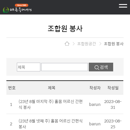
하단 바로가기
주메뉴 바로가기
본문 바로가기
조합원 봉사
조합원공간
조합원 봉사
검색
번호
제목
작성자
작성일
(23년 8월 마지막 주) 홀몸 어르신 간편
2023-08-
1
barun
식 봉사
31
(23년 8월 넷째 주) 홀몸 어르신 간편식
2023-08-
2
barun
봉사
25