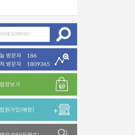
늘 방문자 186
적 방문자 1809365
협장보기
합원가입(매장)
합원가입(무점포)